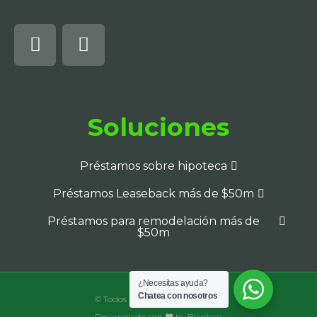
Soluciones
Préstamos sobre hipoteca
Préstamos Leaseback más de $50m
Préstamos para remodelación más de
$50m
¿Necesitas ayuda?
Chatea con nosotros
© Todos los derechos reservados
Desarrollado con ❤ by Bionixco